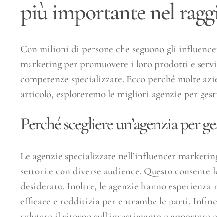
più importante nel raggi
Con milioni di persone che seguono gli influencer
marketing per promuovere i loro prodotti e servi
competenze specializzate. Ecco perché molte azien
articolo, esploreremo le migliori agenzie per gesti
Perché scegliere un’agenzia per ges
Le agenzie specializzate nell’influencer marketin
settori e con diverse audience. Questo consente l
desiderato. Inoltre, le agenzie hanno esperienza n
efficace e redditizia per entrambe le parti. Infin
valutare il ritorno sull’investimento e apportare e